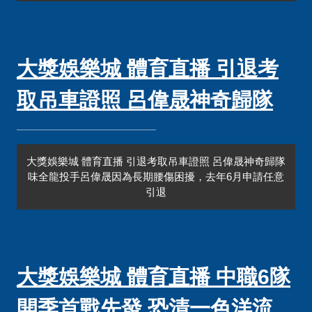
大獎娛樂城 體育直播 引退考
取吊車證照 呂偉晟神奇歸隊
大獎娛樂城 體育直播 引退考取吊車證照 呂偉晟神奇歸隊
味全龍投手呂偉晟因為長期腰傷困擾，去年6月申請任意
引退
大獎娛樂城 體育直播 中職6隊
開季首戰先發 恐清一色洋流