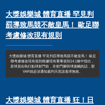
大獎娛樂城 體育直播 罕見判
罰導致馬競不敵皇馬！ 歐足聯
考慮修改現有規則
大獎娛樂城 體育直播 罕見判罰導致馬競不敵皇馬！ 歐足
聯考慮修改現有規則根據現有賽事規則14.1條中指出，
若球員在執行點球射門前，非射門腳與球接觸的話，那
VAR就必須通知裁判示意該進球無效。
大獎娛樂城 體育直播 狂！日