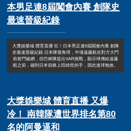
本男足連8屆闖會內賽 創隊史
最速晉級紀錄
大獎娛樂城 體育直播 狂！日本男足連8屆闖會內賽 創隊
史最速晉級紀錄 日本隊發角球，中場遠藤航在對方大門
前射門破網，但巴林隊提出VAR挑戰，顯示球傳給遠藤
航之前，碰到日本前鋒上田綺世的手，因此進球無效。
大獎娛樂城 體育直播 又爆
冷！ 南韓隊遭世界排名第80
名的阿曼逼和