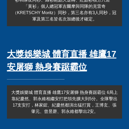
「黃衫」個人總冠軍吉爾摩與同隊的克雷奇
（KRETSCHY Moritz）同秒，第三名亦有3人同秒，冠
軍及第三名皆名次加總後才確定。
大獎娛樂城 體育直播 雄鷹17
安屠獅 熱身賽踞霸位
大獎娛樂城 體育直播 雄鷹17安屠獅 熱身賽踞霸位 6局上
靠紀慶然、郭永維相繼安打把領先擴大到5分。全隊擊出
17支安打，林家鋐、紀慶然都演出猛打賞，王博玄、張
肇元、曾昱磬、郭永維都擊出2安。