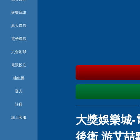
娛樂資訊
真人遊戲
電子遊戲
六合彩球
電競投注
捕魚機
登入
註冊
大獎娛樂城-
線上客服
後衛 游艾喆