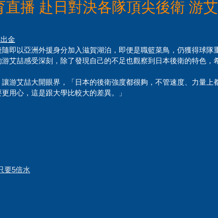
育直播 赴日對決各隊頂尖後衛 游
後隨即以亞洲外援身分加入滋賀湖泊，即便是職籃菜鳥，仍獲得球隊
的游艾喆感受深刻，除了發現自己的不足也觀察到日本後衛的特色，
，讓游艾喆大開眼界，「日本的後衛強度都很夠，不管速度、力量上
要更用心，這是跟大學比較大的差異。」
0只要5倍水