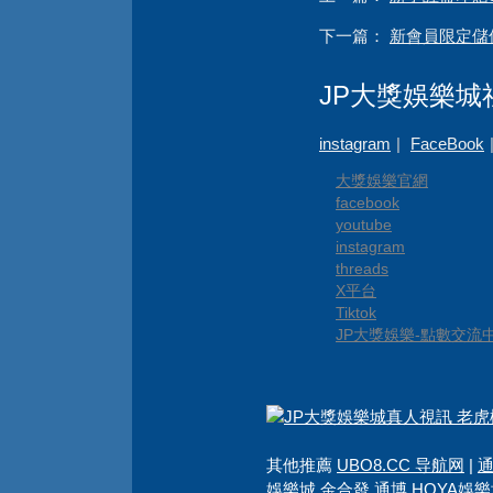
下一篇：
新會員限定儲值
JP大獎娛樂城
instagram
|
FaceBook
大獎娛樂官網
facebook
youtube
instagram
threads
X平台
Tiktok
JP大獎娛樂-點數交流
其他推薦
UBO8.CC 导航网
|
娛樂城
金合發
通博
HOYA娛