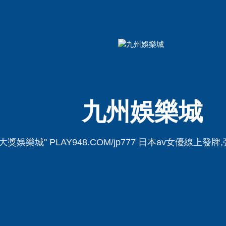
九州娛樂城
樂城" PLAY948.COM/jp777 日本av女優線