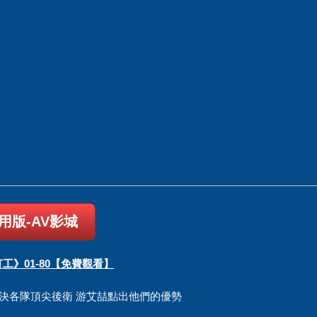
用版-AV影城
》01-80【免費觀看】