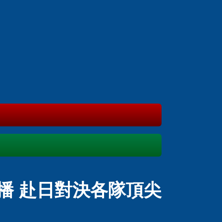
播 赴日對決各隊頂尖