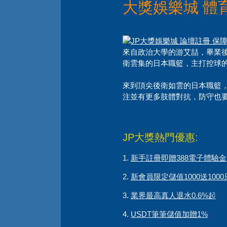
大獎娛樂城 體
來自政治大學的游艾喆，畢業
衛雲集的日本職籃，主打控球
來到頂尖後衛如雲的日本職籃
注並有更多肢體對抗，防守也
JP大獎熱門優惠:
1.
新手註冊即贈388電子體驗金
2.
新會員限定儲值1000送100
3.
業界最高真人退水0.6%起
4.
USDT筆筆儲值加贈1%