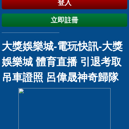
登入
立即註冊
大獎娛樂城-電玩快訊-大獎
娛樂城 體育直播 引退考取
吊車證照 呂偉晟神奇歸隊