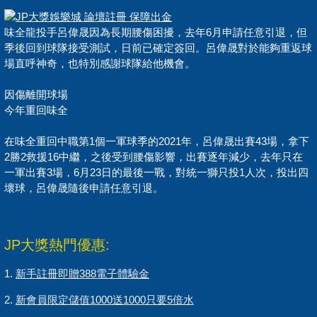
味全龍投手呂偉晟因為長期腰傷困擾，去年6月申請任意引退，但
季後回到球隊接受測試，日前已確定簽回。呂偉晟對於能夠重返球
場直呼神奇，也特別感謝球隊給他機會。
因傷離開球場
今年重回味全
在味全重回中職第1個一軍球季的2021年，呂偉晟出賽43場，拿下
2勝2救援16中繼，之後受到腰傷影響，出賽逐年減少，去年只在
一軍出賽3場，6月23日的最後一戰，對統一獅只投1人次，投出四
壞球，呂偉晟隨後申請任意引退。
JP大獎熱門優惠:
1.
新手註冊即贈388電子體驗金
2.
新會員限定儲值1000送1000只要5倍水