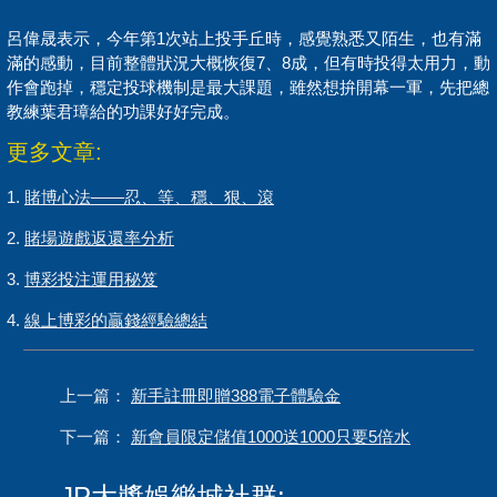
呂偉晟表示，今年第1次站上投手丘時，感覺熟悉又陌生，也有滿
滿的感動，目前整體狀況大概恢復7、8成，但有時投得太用力，動
作會跑掉，穩定投球機制是最大課題，雖然想拚開幕一軍，先把總
教練葉君璋給的功課好好完成。
更多文章:
1.
賭博心法——忍、等、穩、狠、滾
2.
賭場遊戲返還率分析
3.
博彩投注運用秘笈
4.
線上博彩的贏錢經驗總結
上一篇：
新手註冊即贈388電子體驗金
下一篇：
新會員限定儲值1000送1000只要5倍水
JP大獎娛樂城社群: