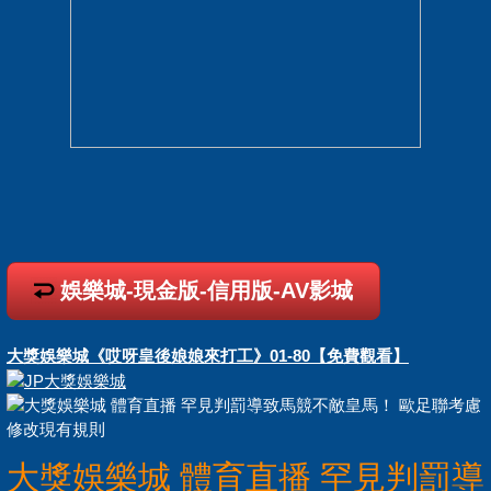
娛樂城-現金版-信用版-AV影城
大獎娛樂城《哎呀皇後娘娘來打工》01-80【免費觀看】
大獎娛樂城 體育直播 罕見判罰導