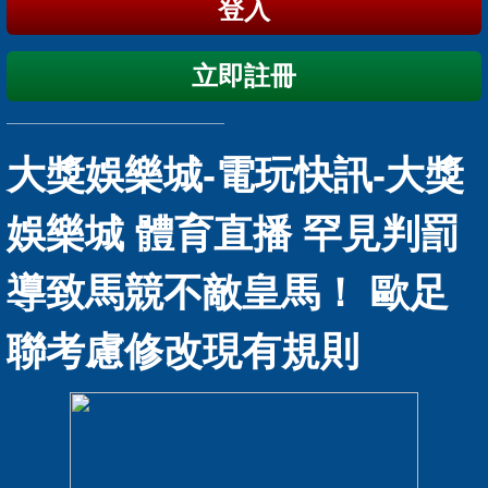
登入
立即註冊
大獎娛樂城-電玩快訊-大獎
娛樂城 體育直播 罕見判罰
導致馬競不敵皇馬！ 歐足
聯考慮修改現有規則