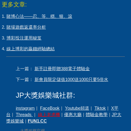
更多文章:
1.
賭博心法——忍、等、穩、狠、滾
2.
賭場遊戲返還率分析
3.
博彩投注運用秘笈
4.
線上博彩的贏錢經驗總結
上一篇：
新手註冊即贈388電子體驗金
下一篇：
新會員限定儲值1000送1000只要5倍水
JP大獎娛樂城社群:
instagram
|
FaceBook
|
Youtube頻道
|
Tiktok
|
X平
台
|
Threads
|
線上老虎機
|
優惠大廳
|
體驗金教學
|
JP大
獎娛樂城
|
FUN1.CC
大獎娛樂官網