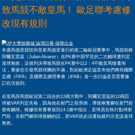
致馬競不敵皇馬！ 歐足聯考慮修
改現有規則
本週馬德里競技與皇家馬德里進行的第二輪歐冠賽事中，馬競前鋒
阿爾瓦雷茲（Julian Alvarez）在PK賽中因罕見的二次觸球遭判定
進球無效，這個判決導致馬競在PK賽中以2：4不敵皇馬慘遭淘
汰，賽後也引發馬競球團的不滿，對此歐洲足協宣布他們將與國際
足總（FIFA）及國際足總理事會（IFAB）進一步討論是否需要修
訂此項規則。
在皇馬與馬競歐冠第二回合的12碼大戰中，阿爾瓦雷茲的12碼罰
球被VAR判定失格，因為他在射門之前滑倒，導致兩隻腳在射門前
都有觸球。根據現有賽事規則14.1條中指出，若球員在執行點球射
門前，非射門腳與球接觸的話，那VAR就必須通知裁判示意該進球
無效。