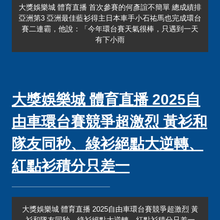
大獎娛樂城 體育直播 首次參賽的何彥誼不簡單 總成績排
亞洲第3 亞洲最佳藍衫得主日本車手小石祐馬也完成環台
賽二連霸，他說：「今年環台賽天氣很棒，只遇到一天
有下小雨
大獎娛樂城 體育直播 2025自
由車環台賽競爭超激烈 黃衫和
隊友同秒、綠衫絕點大逆轉、
紅點衫積分只差一
大獎娛樂城 體育直播 2025自由車環台賽競爭超激烈 黃
衫和隊友同秒、綠衫絕點大逆轉、紅點衫積分只差一