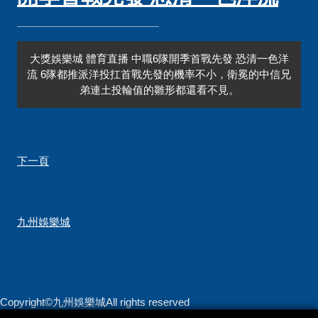
大獎娛樂城 體育直播 中職6隊開季首戰先發 恐清一色洋
流 6隊都推派洋投扛首戰先發的機率不小，衛冕的中信兄
弟連土投輪值的雛形都還看不見。
下一頁
九州娛樂城
Copyright©九州娛樂城All rights reserved