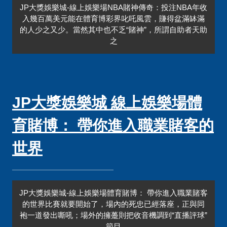
JP大獎娛樂城-線上娛樂場NBA賭神傳奇：投注NBA年收
入幾百萬美元能在體育博彩界叱吒風雲，賺得盆滿缽滿
的人少之又少。當然其中也不乏“賭神”，所謂自助者天助
之
JP大獎娛樂城 線上娛樂場體
育賭博： 帶你進入職業賭客的
世界
JP大獎娛樂城-線上娛樂場體育賭博： 帶你進入職業賭客
的世界比賽就要開始了，場內的死忠已經落座，正與同
袍一道發出嘶吼；場外的擁躉則把收音機調到“直播評球”
節目