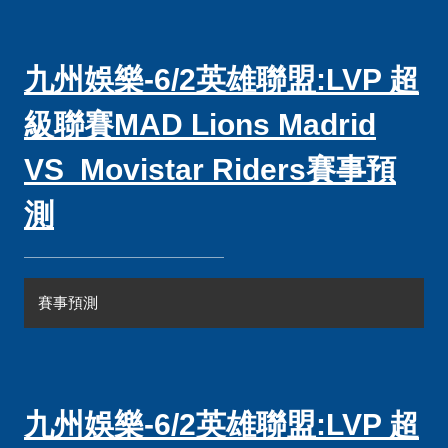
九州娛樂-6/2英雄聯盟:LVP 超
級聯賽MAD Lions Madrid
VS Movistar Riders賽事預
測
賽事預測
九州娛樂-6/2英雄聯盟:LVP 超