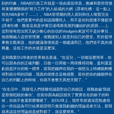
刻的印象，NBA的行政工作就是一張由退役球員，教練和那些背後
有著層層關係的“努力工作”的人組成的大網（譯者吐槽：這一點上
領先NBA多年了……）。NBA管理層的用人原則和任人唯賢完全
不相干，他們更看中的是你認識哪些人，而不是你到底懂不懂籃球
(譯者吐槽：難道這就是伊賽亞湯瑪斯長期判據紐約的原因……)。
這對很有想法而又缺少耐心的自信的Voulgaris來說可不是好事兒，
他很難融入這些管理層，很難讓別人留意到自己的聲音。對於籃球
事務主觀來說，他的建議僅僅就是一個建議而已，他們並不真的感
興趣。這份工作的水就是這麼深。
這和職業DU球者的世界相去甚遠。“在這兒，一切都這麼簡單，你
可以因為你的正確判斷，日復一日周複一周得獲得回報，盈利還是
虧損是評分的唯一標準，當我把錢押在我的一個想法上時總能夠獲
得對錯分明的回饋，我真的很懷念這種感覺。當你把你的錢都押在
自己的判斷上的時候，你就不會整天異想天開了。”
“在生活中，我發現人們很難坦誠面對自己的錯誤，很難啟齒‘我就
是那個犯錯的傢伙’。但當你因為錯誤損失了實實在在的銀子的時
候，你就不會還那麼嘴硬了。在DU球上，我常常經過深思熟慮得
出一些自認為可行結果卻證明只會讓我虧錢的理論或者方法，那我
就承認這些理論就是絕對錯了，就這麼簡單。”