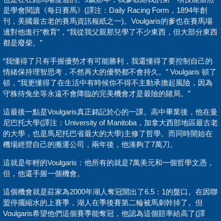
是學會閱讀《每日賽馬》(譯注：Daily Racing Form，1894年創
刊，美國最古老的賽馬資訊報紙之一)。Voulgaris的爹也在賽馬場
邊對他進行“教育”，“我從我父親那兒學了不少東西，但大部分東西
都是廢柴。”
“我懂得了只有手握優勢才有可能勝利，我還懂得了要控制自己的
情緒保持理智思考，不然再大的優勢都不會持久。” Voulgaris 頓了
頓，“我更懂得了在生活中有時候你不得不主動承擔起風險，因為
守株待兔坐等永遠不會降臨的完美機會才是最險的賭局。”
這最後一點是Voulgaris真正銘記於心的一課。高中畢業後，他在曼
尼巴托大學(譯注：University of Manitoba，加拿大西部地區最古老
的大學，也是馬尼托巴省最大的大學)主修了哲學。而同時開始在
機場經營自己的搬運公司，兩年後，他湊夠了7萬刀。
這就是年輕的Voulgaris：他所有的就是7萬美元和一個哲學文憑，
但，他還手握一個機會。
這個機會就是莊家為2000年湖人奪冠開出了6.5：1的盤口。在因聯
盟停擺縮水的上賽季，湖人在季後賽第二輪被馬刺幹掉了。但
Voulgaris希望他們這個賽季能奪冠，他認為這個賠率給高了(譯