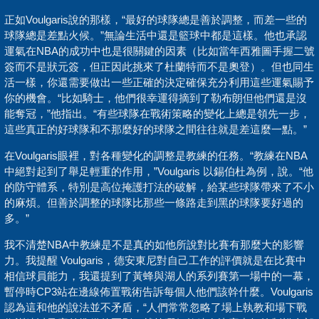
正如Voulgaris說的那樣，“最好的球隊總是善於調整，而差一些的
球隊總是差點火候。”無論生活中還是籃球中都是這樣。他也承認
運氣在NBA的成功中也是很關鍵的因素（比如當年西雅圖手握二號
簽而不是狀元簽，但正因此挑來了杜蘭特而不是奧登）。但也同生
活一樣，你還需要做出一些正確的決定確保充分利用這些運氣賜予
你的機會。“比如騎士，他們很幸運得摘到了勒布朗但他們還是沒
能奪冠，”他指出。“有些球隊在戰術策略的變化上總是領先一步，
這些真正的好球隊和不那麼好的球隊之間往往就是差這麼一點。”
在Voulgaris眼裡，對各種變化的調整是教練的任務。“教練在NBA
中絕對起到了舉足輕重的作用，”Voulgaris 以錫伯杜為例，說。“他
的防守體系，特別是高位掩護打法的破解，給某些球隊帶來了不小
的麻煩。但善於調整的球隊比那些一條路走到黑的球隊要好過的
多。”
我不清楚NBA中教練是不是真的如他所說對比賽有那麼大的影響
力。我提醒 Voulgaris，德安東尼對自己工作的評價就是在比賽中
相信球員能力，我還提到了黃蜂與湖人的系列賽第一場中的一幕，
暫停時CP3站在邊線佈置戰術告訴每個人他們該幹什麼。Voulgaris
認為這和他的說法並不矛盾，“人們常常忽略了場上執教和場下戰