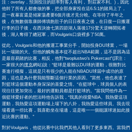
注：overlay，預測投注的賠率對客人有利， 對莊家不利。)，因此
他幹了所有人都會做的事，把全部身家投在這6.5:1的賭局上了，
是一夜暴富還是傾家蕩產要6個月後才見分曉。在等待了半年之
後，在無數個靠康師傅填飽肚子的日日夜夜之後，在日復一日搬運
行李的日子後，在西決搶七第四節湖人落後17分驚天逆轉開拓者
後，湖人奪得了總冠軍，而Voulgaris口袋裡多了50萬。
從此，Voulgaris和他的搬運工事業分手，開始投身DU球業，一場
比一場賭的大。但他的觸角基本從不超出NBA範圍，這不是因為這
是最容易賭的比賽，相反，他對“twoplustwo’s Pokercast”(譯注：
一家很大的
撲克
網站)說：“籃球是最難以DU球的運動，很難對比
賽進行模擬，這就是只有很少的人能在NBADU球屆中成功的原
因，這也是為什麼我能壟斷這個行業的原因。”當然，他也表達了
對籃球這個運動本身深深的喜愛之情。“在籃球中，球員個人的表
現往往更加突出，最好的運動員都是打籃球的。”當我問他作為一
個籃球愛好者的想法時他告訴我，“我真的很愛NBA。我熱愛這項
運動，我熱愛這項運動場上場下的八卦，我熱愛這些球員。我去現
場看過一些比賽，我喜歡坐在場邊，這是唯一一個能讓球迷如此接
近比賽的運動。”
對於Voulgaris，他從比賽中比我們其他人看到了更多東西。當我們