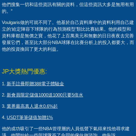
他們搜集一切和這些資訊有關的資料，但這些資訊大多是無用有用
的。”
Voulgaris做的可就不同了。他基於自己資料庫中的資料利用自己建
立的‘給定陣容下球隊的行為預測模型’類比比賽結果。他的模型和
資料庫都是無價之寶，他花了上百萬美元和無數的日日夜夜去完善
發展它們，甚至比大部分NBA球隊在比賽分析上的投入都要大，而
他的投資換回了更大的利益。
JP大獎熱門優惠:
1.
新手註冊即贈388電子體驗金
2.
新會員限定儲值1000送1000只要5倍水
3.
業界最高真人退水0.6%起
4.
USDT筆筆儲值加贈1%
他的成功吸引了一些NBA管理層的人員低聲下氣得來找他尋求建
議，他開始給一些與球隊簽了合同的傢伙做諮詢。他告訴