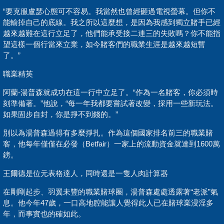
“要克服盧瑟心態可不容易。我當然也曾經砸過電視螢幕。但你不
能輸掉自己的底線。我之所以這麼想，是因為我感到獨立賭手已經
越來越難在這行立足了，他們能承受接二連三的失敗嗎？你不能指
望這樣一個行當來立業，如今賭客們的職業生涯是越來越短暫
了。”
職業精英
阿蘭-湯普森就成功在這一行中立足了。“作為一名賭客，你必須時
刻準備著。”他說，“每一年我都要嘗試著改變，採用一些新玩法。
如果固步自封，你是掙不到錢的。”
別以為湯普森過得有多麼掙扎。作為這個國家排名前三的職業賭
客，他每年僅僅在必發（Betfair）一家上的流動資金就達到1600萬
鎊。
王爾德是位元表格達人，同時還是一隻人肉計算器
在剛剛起步、羽翼未豐的職業賭球圈，湯普森處處透露著“老派”氣
息。他今年47歲，一口高地腔能讓人覺得此人已在賭球業浸淫多
年，而事實也的確如此。