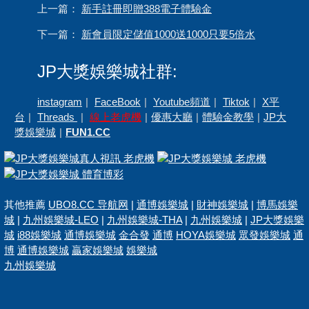
上一篇：
新手註冊即贈388電子體驗金
下一篇：
新會員限定儲值1000送1000只要5倍水
JP大獎娛樂城社群:
instagram
|
FaceBook
|
Youtube頻道
|
Tiktok
|
X平
台
|
Threads
|
線上老虎機
|
優惠大廳
|
體驗金教學
|
JP大
獎娛樂城
|
FUN1.CC
其他推薦
UBO8.CC 导航网
|
通博娛樂城
|
財神娛樂城
|
博馬娛樂
城
|
九州娛樂城-LEO
|
九州娛樂城-THA
|
九州娛樂城
|
JP大獎娛樂
城
i88娛樂城
通博娛樂城
金合發
通博
HOYA娛樂城
眾發娛樂城
通
博
通博娛樂城
贏家娛樂城
娛樂城
九州娛樂城