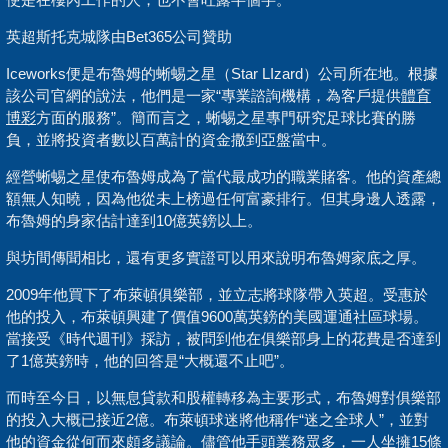
英超斯托克城隊由Bet365公司贊助
Iceworks便是布魯姆的蜥蜴之星（Star LIzard）公司所在地。根據
該公司官網的說法，他們是一家“專業諮詢機構，為客戶提供
體育
博彩
方面的服務”。簡而言之，蜥蜴之星專門研究足球比賽的勝
負，並將投資者數以百萬計的資金撒到亞盤當中。
經營蜥蜴之星使布魯姆成為了當代最成功的職業賭客。他的資產總
額無人知曉，因為他從未上榜過任何富豪排行。但其身邊人透露，
布魯姆的身家估計達到10億英鎊以上。
與坊間傳聞相比，還有更多實證可以用來說明布魯姆家底之厚。
2009年他買下了布萊頓俱樂部，並立志將球隊帶入英超。受惠於
他的投入，布萊頓興建了價值9600萬英鎊的美國運通社區球場。
當接受《時代週刊》採訪，被問到他在俱樂部身上的花費是否達到
了1億英鎊時，他的回答是“大概還不止吧”。
而時至今日，以無息貸款和股權轉移為主要形式，布魯姆對俱樂部
的投入大概已接近2億。布萊頓球迷將他稱作“迷之全球人”，並對
他的資金從何而來頗多議論。儘管他手頭業務眾多，一人坐擁15條