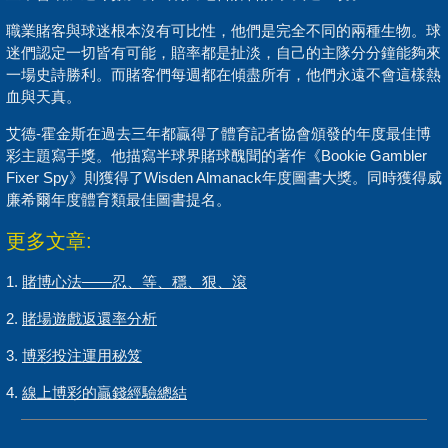
職業賭客與球迷根本沒有可比性，他們是完全不同的兩種生物。球
迷們認定一切皆有可能，賠率都是扯淡，自己的主隊分分鐘能夠來
一場史詩勝利。而賭客們每週都在傾盡所有，他們永遠不會這樣熱
血與天真。
艾德-霍金斯在過去三年都贏得了體育記者協會頒發的年度最佳博
彩主題寫手獎。他描寫半球界賭球醜聞的著作《Bookie Gambler
Fixer Spy》則獲得了Wisden Almanack年度圖書大獎。同時獲得威
廉希爾年度體育類最佳圖書提名。
更多文章:
1.
賭博心法——忍、等、穩、狠、滾
2.
賭場遊戲返還率分析
3.
博彩投注運用秘笈
4.
線上博彩的贏錢經驗總結