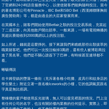
了官網和24小時語音服務中心，以便使賭客們能夠隨時投注。當今
的著名博彩公司有Pinnacle，IBC Bet和SBO Bet（西漢姆聯隊胸前
廣告贊助商）等，都是由過去的大莊家發展而來。
在英國本土，賭客們開始使用Betfair之類的投注交易系統，充當起
了二道莊家，向其他散戶開出賠率。一般來講，一場有電視轉播的
英超比賽能收到2000萬鎊以上的投注額。
如上所述，錢就是這麼掙的。接下來讓我們來瞧瞧那些出類拔萃的
職業賭客吧。他們可以一次投注輸掉3萬鎊，還有些人被博彩商拉
進了黑名單。他們從不關心誰簽下了巴神，有時候甚至連球都不
看。
蜥蜴傳說
在卡姆登鎮的墮落一條街（充斥著各種小吃攤、皮具行和紋身店的
學生樂土）附近立著一座名喚Iceworks的小樓，它的低調氣質跟名
字真是無比搭調。
整棟樓的窗戶都使用反光玻璃，無人可以窺見裡面的情況。門上沒
有任何公司的名字，也沒有關於樓內業務的任何提示。實際上，即
使是在樓內工作的人，也不會吐露半個字。