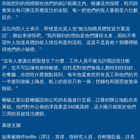
你能想到的指標都在他們的統計範圍之內。根據這些指標，程式師
會算出每只隊伍所應投注的金額。每一把他們的投入量都是六位數
起步。”
這位內部人士表示，即使是出資人也“無法知曉具體投資方案資
訊”，聽起來很怪吧。“我所聽到的理由是他們賺得太多，因此不希
望外人知道具體的收入情況和盈利流程。這是不是真相？我哪裡曉
得他們的小秘密。”
“沒有人會講出裡面發生了什麼，工作人員不被允許開設投注帳
戶，也不可以擁有推特帳號。但托尼對他們每個人都特別特別好。
在餐廳，你想吃什麼都點得到。每年他還會把所有員工和他們的另
一半接到遊艇上嗨皮。船上的規矩只有一個：把錢包和護照放進保
險箱。”
蜥蜴之星以藍蜥蜴諮詢公司的名義進行交易，註冊的辦公地點在布
萊頓。他們對外公佈的淨資產是340萬英鎊，這大概只相當於他們
三周的英超投注總額。
幕後主腦
如果被稱作boffin（譯注：英俚，指研究人員，含輕微貶義，詳見