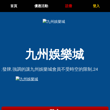
首頁
優惠活動
註冊
登入
九州娛樂城
優線上發牌,強調的讓九州娛樂城會員不受時空的限制,24小時