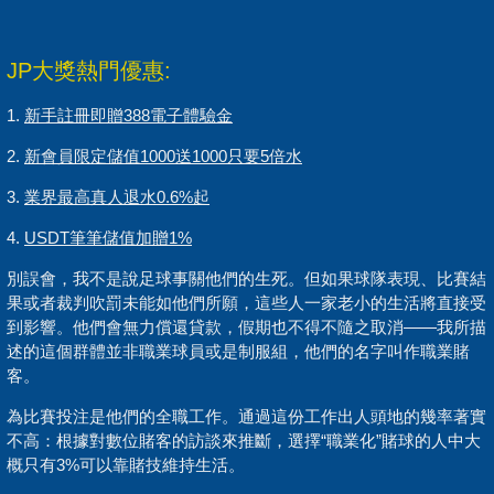
JP大獎熱門優惠:
1.
新手註冊即贈388電子體驗金
2.
新會員限定儲值1000送1000只要5倍水
3.
業界最高真人退水0.6%起
4.
USDT筆筆儲值加贈1%
別誤會，我不是說足球事關他們的生死。但如果球隊表現、比賽結
果或者裁判吹罰未能如他們所願，這些人一家老小的生活將直接受
到影響。他們會無力償還貸款，假期也不得不隨之取消——我所描
述的這個群體並非職業球員或是制服組，他們的名字叫作職業賭
客。
為比賽投注是他們的全職工作。通過這份工作出人頭地的幾率著實
不高：根據對數位賭客的訪談來推斷，選擇“職業化”賭球的人中大
概只有3%可以靠賭技維持生活。