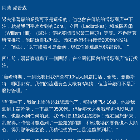
阿蘭-湯普森
過去湯普森的業務可不是這樣的，他也會在傳統的博彩商店中下
注，就是我們平常看到的Coral、立博（Ladbrokes）和威廉希爾
（William Hill）（譯注：傳統英國博彩業三巨頭）等等。不過隨著
時間推移，他開始自我升級。“現在他們不再接受200鎊的投注
了。”他說，“以前賭場可是金礦，現在你卻連贏50鎊都費勁。”
四年前，湯普森組織了一個團隊，在全國範圍內的博彩商店進行投
注。
“巔峰時期，一到比賽日我們會有10個人到處忙活，倫敦、曼徹斯
特，哪哪都有。我們的流通資金大概有3萬鎊，但這筆錢可不是那
麼好管理。”
“有個手下，我從上學時起就認識他了，那時我們才16歲。他被我
派到里茲幹活，一下贏了3500鎊。但從那天之後我就再也沒見過
他，也聽不到任何消息。我們可是16歲就認識啊！現在回想起來，
我覺得那時他可能遇到了一些錢的問題，和他老婆的關係也不太順
心。得到那筆錢之後，我猜他想的一定是‘這能幫到我’。”