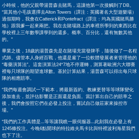
小時候，他的父親帶湯普森去賭馬，這讓他第一次接觸到了DB。
“當其他小毛孩選擇去Alton Towers（譯注：英國著名大型遊樂場）
過假期時，我會在Catterick和Pontefract（譯注：均為英國賭馬勝
地）跟我爹一起來兩把。我在去賭場路上的車裡所學到的東西比在
學校裡上三年數學課學到的還多。概率、百分比，還有無數其他
的。”
畢業之後，18歲的湯普森先是在賭場充當發牌手，隨後做了一名程
式師。儘管本人身經百戰，他還是雇了一位軟體發展者來管理他的
“毒藥演算法”。這套演算法24*7地不停運轉，測算著歐洲六大聯賽
裡每只球隊的期望進球數。基於計算結果，湯普森可以得出每只球
隊的相應賠率。
“我們每週會調試一下範本，將最新簽約、教練更替等等球隊變化
添加進去，並評估影響是正面還是負面。當計算出自己的賠率之
後，我們會按照它們在必發上投注，嘗試自己做莊家來操控市
場。”
“我們的工作具體是...等等讓我瞧一眼伺服器...此刻我在必發上有
1245條投注。今晚6點開球的特拉維夫馬卡比與特裡波利海星我們
也下了注。