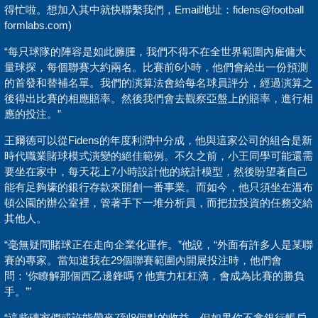
得忙啦。想加入其中就快聯繫我們，Email地址：fidens@football
formlabs.com)
“每只球隊的陣容是如此臃腫，我們不得不在全世界範圍內雇傭大
量球探，每個聯賽大約兩名。比賽前6小時，他們會給出一份預測
的首發和替補名單。我們的演算法會給每名球員評分，經過演算之
後得出比賽的相應賠率。然後我們會去觀察亞盤上的賠率，進行相
應的投注。”
王爾德可以從Fidens的年度利潤中分成，他與這家公司的組合是新
時代職業賭球模式演變的絕佳範例。不久之前，小王同學可能還需
要坐在家中，每天花上7小時設計他的統計模型，然後盼望著自己
能有足夠壕的銀行存款來開創一番事業。而如今，他只須坐在溫布
頓公園的辦公室裡，管著手下一堆分析員，而把拉投資的任務交給
其他人。
“毫無疑問賭球正在走向企業化運作。”他說，“外面有許多人是某聯
賽的專家。當知道我在29個聯賽範圍內開展投注時，他們會
問：‘你瞭解那個西乙邊鋒嗎？他實力杠杠滴，會成為比賽的勝負
手。’”
“這些磚家們或許能帶來7到8個點的收益，但如果你不拿銀行帳戶