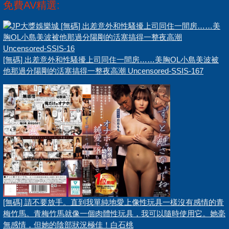
免費AV精選:
[無碼] 出差意外和性騷擾上司同住一間房……美胸OL小島美波被
他那過分陽剛的活塞搞得一整夜高潮 Uncensored-SSIS-167
[無碼] 請不要放手。直到我單純地愛上像性玩具一樣沒有感情的青
梅竹馬。青梅竹馬就像一個肉體性玩具，我可以隨時使用它。她毫
無感情，但她的陰部狀況極佳！白石桃