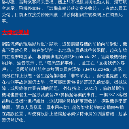
洛杉磯，當時乘客尚未登機，機上只有機組員與地勤人員。漢莎航
空表示，飛機停靠時，「該機鼻輪起落架意外收起」，有數名員工
受傷，目前正在接受醫療照護，漢莎與相關主管機關正在調查此
事。
大獎娛樂城
網路流傳的現場影片似乎顯示，這架廣體客機的前輪向前滑動，機
鼻下墜數公尺，站在附近的一名地勤人員迅速往後退開。起落架艙
門在撞擊時脫落。 根據航班追蹤網站Flightradar24，這架飛機機齡
約1年。波音表示，已「獲悉這起事件」，並正在「支援我們的客
戶」。 美國前聯邦航空事故調查員古澤蒂（Jeff Guzzetti）表示，
飛機在靜止狀態下發生起落架塌陷「非常罕見」。但他也提醒，現
在推測事故原因仍太早，但可能因素包括起落架先前受損、機械故
障，或與維修作業有關的問題。 外媒指出，2021年，倫敦希斯洛
機場也曾發生一起涉及波音787鼻輪起落架的事件。一架787-8客機
當時在登機門進行維修，測試期間鼻輪起落架收起，導致機鼻墜落
地面。 調查人員發現，原本用來防止起落架收起的鎖定插銷被插
在錯誤位置，即使有設計上應讓起落架保持伸展的防護措施，起落
架仍然折收。