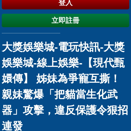
登入
立即註冊
大獎娛樂城-電玩快訊-大獎
娛樂城-線上娛樂-【現代甄
嬛傳】 姊妹為爭寵互撕！
親妹驚爆「把貓當生化武
器」攻擊，違反保護令狠招
連發