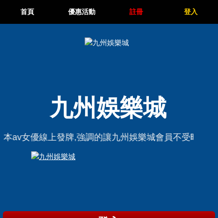
首頁
優惠活動
註冊
登入
九州娛樂城
p777 日本av女優線上發牌,強調的讓九州娛樂城會員不受