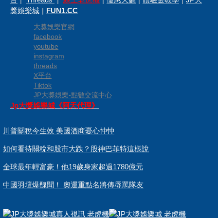
獎娛樂城
|
FUN1.CC
大獎娛樂官網
facebook
youtube
instagram
threads
X平台
Tiktok
JP大獎娛樂-點數交流中心
Jp大獎娛樂城《阿天代理》
川普關稅今生效 美國酒商憂心忡忡
如何看待關稅和股市大跌？股神巴菲特這樣說
全球最年輕富豪！他19歲身家超過1780億元
中國羽壇爆醜聞！ 奧運重點名將傳辱罵隊友