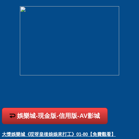
娛樂城-現金版-信用版-AV影城
大獎娛樂城《哎呀皇後娘娘來打工》01-80【免費觀看】