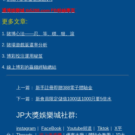
通博娛樂城 tb5288.com FB粉絲專頁
更多文章:
1.
賭博心法——忍、等、穩、狠、滾
2.
賭場遊戲返還率分析
3.
博彩投注運用秘笈
4.
線上博彩的贏錢經驗總結
上一篇：
新手註冊即贈388電子體驗金
下一篇：
新會員限定儲值1000送1000只要5倍水
JP大獎娛樂城社群:
instagram
|
FaceBook
|
Youtube頻道
|
Tiktok
|
X平
台
|
Threads
|
線上老虎機
|
優惠大廳
|
體驗金教學
|
JP大