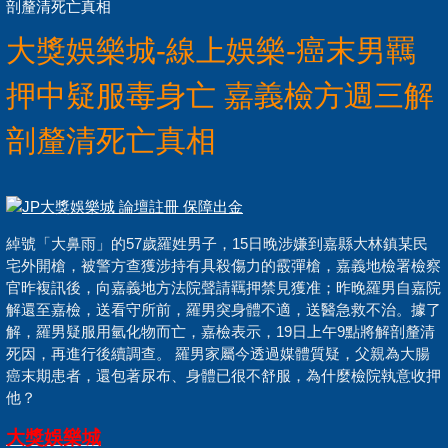
大獎娛樂城-線上娛樂-癌末男羈
押中疑服毒身亡 嘉義檢方週三解
剖釐清死亡真相
綽號「大鼻雨」的57歲羅姓男子，15日晚涉嫌到嘉縣大林鎮某民
宅外開槍，被警方查獲涉持有具殺傷力的霰彈槍，嘉義地檢署檢察
官昨複訊後，向嘉義地方法院聲請羈押禁見獲准；昨晚羅男自嘉院
解還至嘉檢，送看守所前，羅男突身體不適，送醫急救不治。據了
解，羅男疑服用氫化物而亡，嘉檢表示，19日上午9點將解剖釐清
死因，再進行後續調查。 羅男家屬今透過媒體質疑，父親為大腸
癌末期患者，還包著尿布、身體已很不舒服，為什麼檢院執意收押
他？
大獎娛樂城