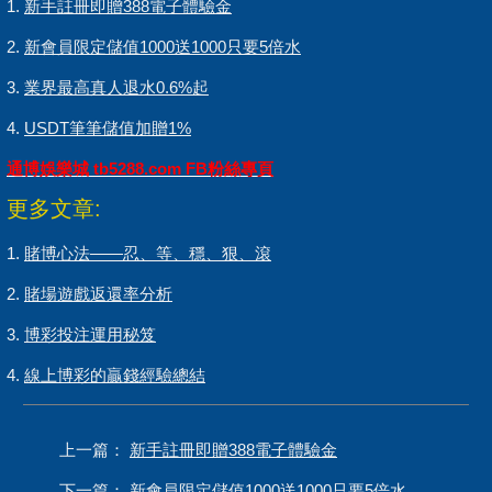
1.
新手註冊即贈388電子體驗金
2.
新會員限定儲值1000送1000只要5倍水
3.
業界最高真人退水0.6%起
4.
USDT筆筆儲值加贈1%
通博娛樂城 tb5288.com FB粉絲專頁
更多文章:
1.
賭博心法——忍、等、穩、狠、滾
2.
賭場遊戲返還率分析
3.
博彩投注運用秘笈
4.
線上博彩的贏錢經驗總結
上一篇：
新手註冊即贈388電子體驗金
下一篇：
新會員限定儲值1000送1000只要5倍水