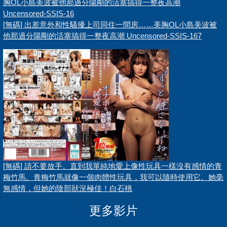
[無碼] 出差意外和性騷擾上司同住一間房……美胸OL小島美波被
他那過分陽剛的活塞搞得一整夜高潮 Uncensored-SSIS-167
[無碼] 請不要放手。直到我單純地愛上像性玩具一樣沒有感情的青
梅竹馬。青梅竹馬就像一個肉體性玩具，我可以隨時使用它。她毫
無感情，但她的陰部狀況極佳！白石桃
更多影片