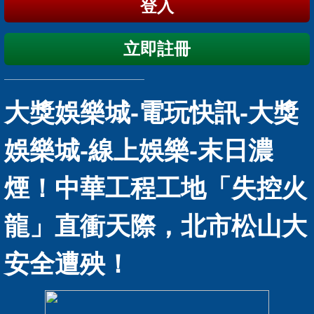
登入
立即註冊
大獎娛樂城-電玩快訊-大獎
娛樂城-線上娛樂-末日濃
煙！中華工程工地「失控火
龍」直衝天際，北市松山大
安全遭殃！