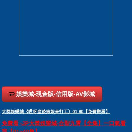
娛樂城-現金版-信用版-AV影城
大獎娛樂城《哎呀皇後娘娘來打工》01-80【免費觀看】
免費看 -JP大獎娛樂城-合聖九霄【全集】一口氣看
完【01~40集】