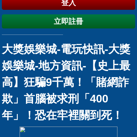
登入
立即註冊
大獎娛樂城-電玩快訊-大獎
娛樂城-地方資訊-【史上最
高】狂騙9千萬！「賭網詐
欺」首腦被求刑「400
年」！恐在牢裡關到死！