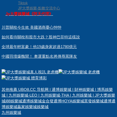
Tiktok
JP大獎娛樂-點數交流中心
Jp大獎娛樂城《阿天代理》
川普關稅今生效 美國酒商憂心忡忡
如何看待關稅和股市大跌？股神巴菲特這樣說
全球最年輕富豪！他19歲身家超過1780億元
中國羽壇爆醜聞！ 奧運重點名將傳辱罵隊友
其他推薦
UBO8.CC 导航网
|
通博娛樂城
|
財神娛樂城
|
博馬娛樂
城
|
九州娛樂城-LEO
|
九州娛樂城-THA
|
九州娛樂城
|
JP大獎娛樂
城
i88娛樂城
通博娛樂城
金合發
通博
HOYA娛樂城
眾發娛樂城
通博
通
博娛樂城
贏家娛樂城
娛樂城
九州娛樂城