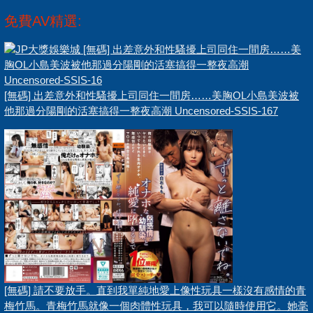
免費AV精選:
[無碼] 出差意外和性騷擾上司同住一間房……美胸OL小島美波被
他那過分陽剛的活塞搞得一整夜高潮 Uncensored-SSIS-167
[無碼] 請不要放手。直到我單純地愛上像性玩具一樣沒有感情的青
梅竹馬。青梅竹馬就像一個肉體性玩具，我可以隨時使用它。她毫