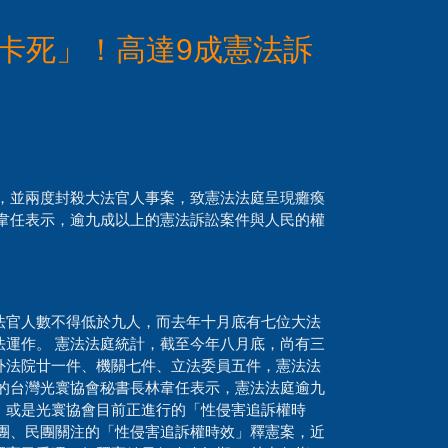
「卡死」！高達9成憲法訴
，並兩度封殺大法官人事案，致憲法法庭呈現癱瘓
韋任表示，逾九成以上的憲法訴訟案件與人民的權
法官人數不得低於九人，而去年十月底有七位大法
運作。 憲法法庭統計，截至今年八月底，尚有三
外法院廿一件、機關七件、立法委員五件，憲法法
的台灣光寰協會秘書長林韋任表示，憲法法庭逾九
，或是光寰協會目前正進行的「性侵害追訴權時
團、民團關注的「性侵害追訴權時效」釋憲案，近