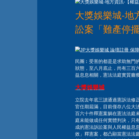
大獎娛樂城-地
訟案「難產停
民團︰受害的都是是求助無門
狀態，至八月底止，尚有三百
益息息相關，憲法法庭實質癱
大獎娛樂城
立院去年底三讀通過憲訴法修
官任期屆滿，目前僅存八位大
百六十件釋憲案躺在憲法法庭
庭未能做成任何實體判決，只
成的憲法訴訟案與人民權益息
效」釋憲案，都凸顯當憲法法