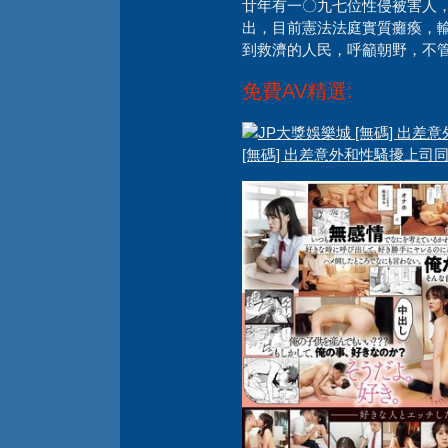
廿年有一〇九七位性侵被害人
出，目前憲法法庭實質癱瘓，
到救濟的人民，呼籲朝野，不
免費AV精選:
[無碼] 出差意外和性騷擾上司同