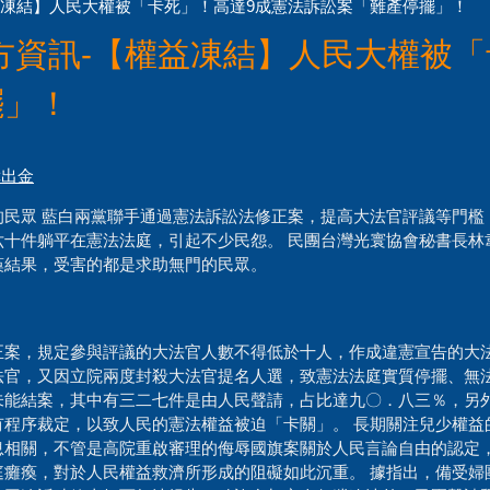
方資訊-【權益凍結】人民大權被
擺」！
的民眾 藍白兩黨聯手通過憲法訴訟法修正案，提高大法官評議等門檻
六十件躺平在憲法法庭，引起不少民怨。 民團台灣光寰協會秘書長林
瘓結果，受害的都是求助無門的民眾。
正案，規定參與評議的大法官人數不得低於十人，作成違憲宣告的大
法官，又因立院兩度封殺大法官提名人選，致憲法法庭實質停擺、無法
未能結案，其中有三二七件是由人民聲請，占比達九〇．八三％，另
有程序裁定，以致人民的憲法權益被迫「卡關」。 長期關注兒少權益
息相關，不管是高院重啟審理的侮辱國旗案關於人民言論自由的認定
庭癱瘓，對於人民權益救濟所形成的阻礙如此沉重。 據指出，備受婦