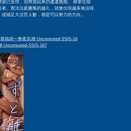
憲已受理，但釋憲結果仍遙遙無期。 林韋任指
害者。憲法法庭癱瘓的越久，就會出現越多無法得
，或補足大法官人數，都是可以努力的方向。
sored-SSIS-167