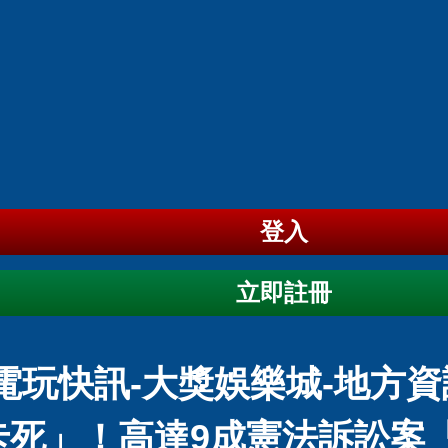
登入
立即註冊
電玩快訊-大獎娛樂城-地方資
卡死」！高達9成憲法訴訟案