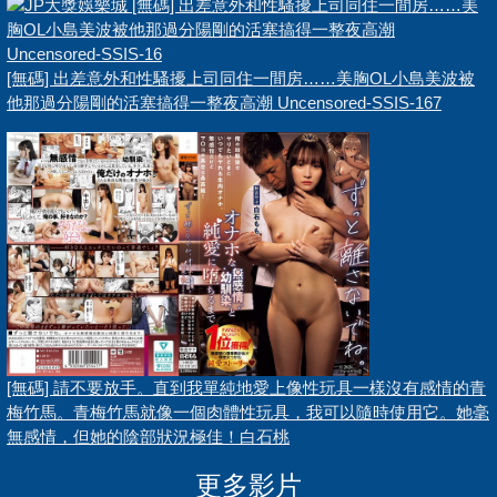
[無碼] 出差意外和性騷擾上司同住一間房……美胸OL小島美波被
他那過分陽剛的活塞搞得一整夜高潮 Uncensored-SSIS-167
[無碼] 請不要放手。直到我單純地愛上像性玩具一樣沒有感情的青
梅竹馬。青梅竹馬就像一個肉體性玩具，我可以隨時使用它。她毫
無感情，但她的陰部狀況極佳！白石桃
更多影片