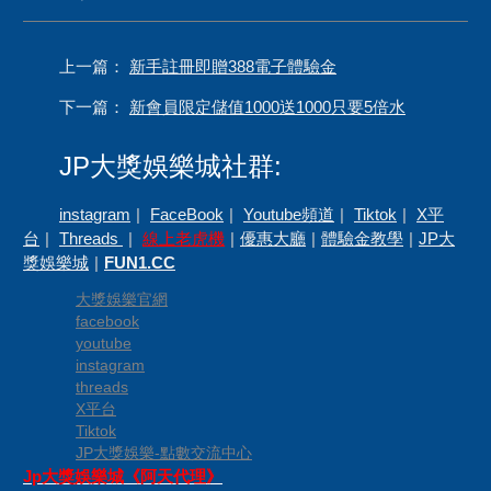
上一篇：
新手註冊即贈388電子體驗金
下一篇：
新會員限定儲值1000送1000只要5倍水
JP大獎娛樂城社群:
instagram
|
FaceBook
|
Youtube頻道
|
Tiktok
|
X平
台
|
Threads
|
線上老虎機
|
優惠大廳
|
體驗金教學
|
JP大
獎娛樂城
|
FUN1.CC
大獎娛樂官網
facebook
youtube
instagram
threads
X平台
Tiktok
JP大獎娛樂-點數交流中心
Jp大獎娛樂城《阿天代理》