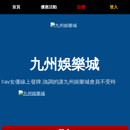
首頁
優惠活動
註冊
登入
九州娛樂城
777 日本av女優線上發牌,強調的讓九州娛樂城會員不受時