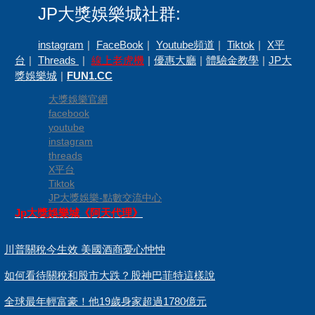
JP大獎娛樂城社群:
instagram
|
FaceBook
|
Youtube頻道
|
Tiktok
|
X平
台
|
Threads
|
線上老虎機
|
優惠大廳
|
體驗金教學
|
JP大
獎娛樂城
|
FUN1.CC
大獎娛樂官網
facebook
youtube
instagram
threads
X平台
Tiktok
JP大獎娛樂-點數交流中心
Jp大獎娛樂城《阿天代理》
川普關稅今生效 美國酒商憂心忡忡
如何看待關稅和股市大跌？股神巴菲特這樣說
全球最年輕富豪！他19歲身家超過1780億元