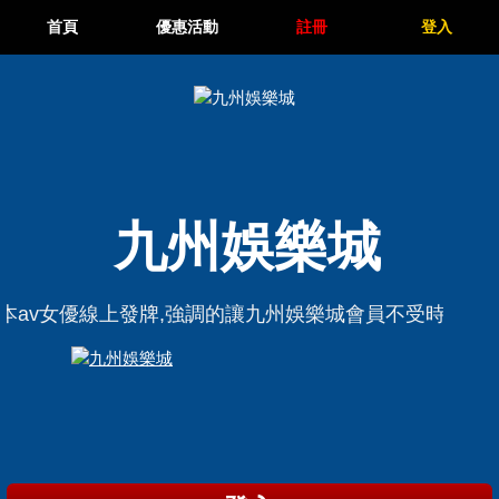
首頁
優惠活動
註冊
登入
九州娛樂城
777 日本av女優線上發牌,強調的讓九州娛樂城會員不受