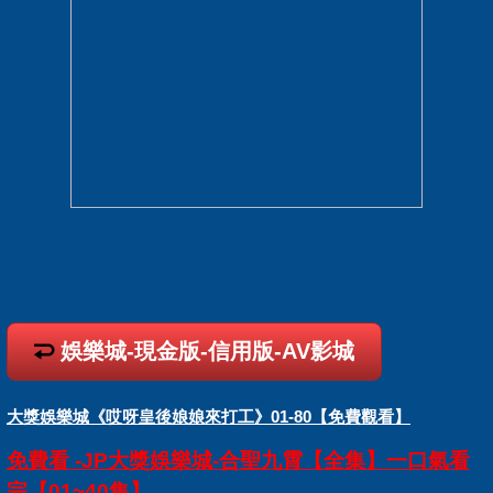
娛樂城-現金版-信用版-AV影城
大獎娛樂城《哎呀皇後娘娘來打工》01-80【免費觀看】
免費看 -JP大獎娛樂城-合聖九霄【全集】一口氣看
完【01~40集】