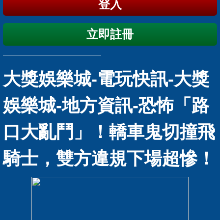
登入
立即註冊
大獎娛樂城-電玩快訊-大獎
娛樂城-地方資訊-恐怖「路
口大亂鬥」！轎車鬼切撞飛
騎士，雙方違規下場超慘！