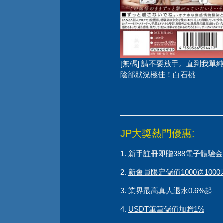
[無碼] 請不要放手。直到我
陰部狀況極佳！白石桃
JP大獎熱門優惠:
1.
新手註冊即贈388電子體驗金
2.
新會員限定儲值1000送100
3.
業界最高真人退水0.6%起
4.
USDT筆筆儲值加贈1%