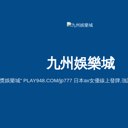
九州娛樂城
 PLAY948.COM/jp777 日本av女優線上發牌