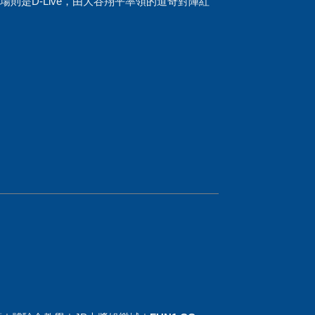
則是D-Live，由大谷翔平率領的道奇對陣紅