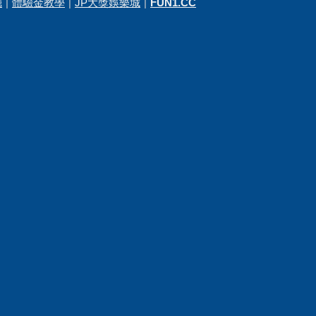
廳
|
體驗金教學
|
JP大獎娛樂城
|
FUN1.CC