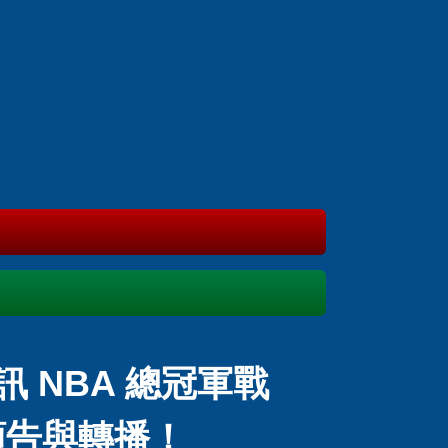
 NBA 總冠軍戰
預告與轉播！