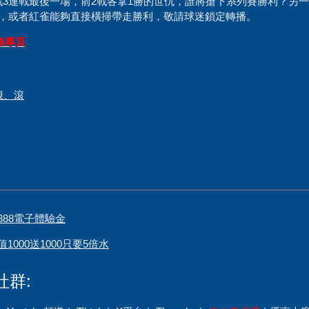
3連戰最後一場，前2戰各拿1勝的世仇，誰將搶下系列賽勝利？另一場
作，或者紅雀能夠直接橫掃帶走勝利，敬請球迷鎖定轉播。
粉絲專頁
狠、滾
388電子體驗金
1000送1000只要5倍水
社群: