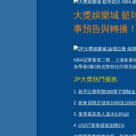
大獎娛樂城 籃
事預告與轉播
NBA冠軍賽第二戰，上場靠著哈
免帶著0勝2敗劣勢前往印第安
JP大獎熱門優惠:
1.
新手註冊即贈388電子體驗金
2.
新會員限定儲值1000送100
3.
業界最高真人退水0.6%起
4.
USDT筆筆儲值加贈1%