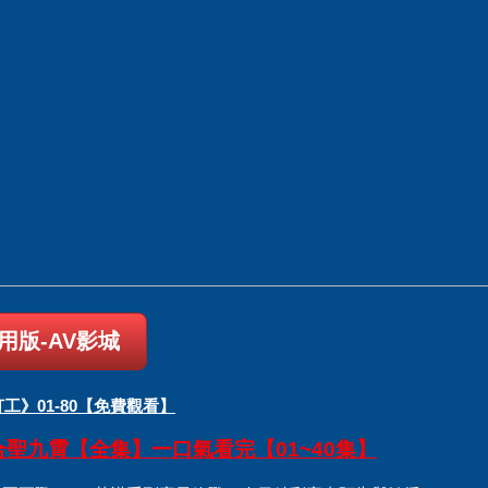
用版-AV影城
》01-80【免費觀看】
-合聖九霄【全集】一口氣看完【01~40集】