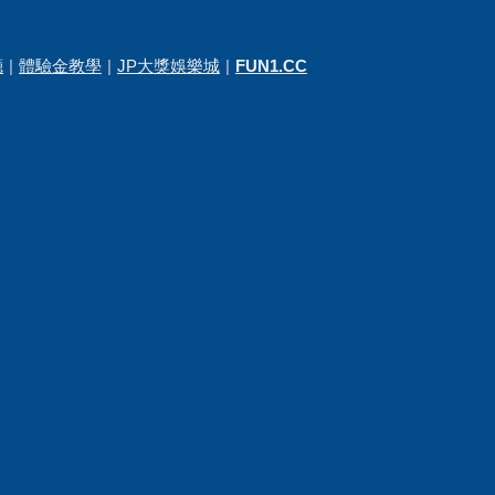
廳
|
體驗金教學
|
JP大獎娛樂城
|
FUN1.CC