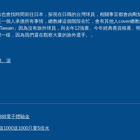
昌也會找時間前往日本，探視在日職的台灣球員，相關事宜都會由剛
一個人承擔所有事情，總教練這個階段在忙，會有其他人cover總
 Tawain」因為沒有旅外球員，與去年12強賽、今年經典賽資格
都一樣，因為我們還在觀察大量的旅外選手。」
狠、滾
388電子體驗金
1000送1000只要5倍水