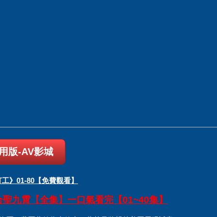
用版-AV影城
》01-80【免費觀看】
-合聖九霄【全集】一口氣看完【01~40集】