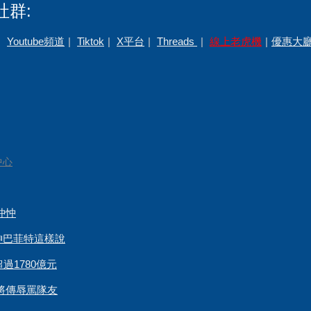
社群:
|
Youtube頻道
|
Tiktok
|
X平台
|
Threads
|
線上老虎機
|
優惠大
中心
忡忡
神巴菲特這樣說
過1780億元
將傳辱罵隊友