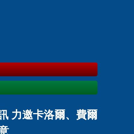
訊 力邀卡洛爾、費爾
意