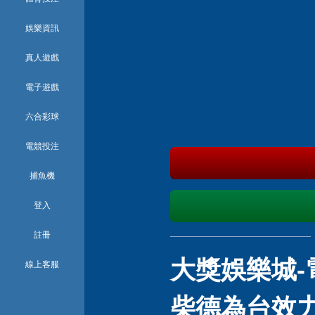
娛樂資訊
真人遊戲
電子遊戲
六合彩球
電競投注
捕魚機
登入
註冊
大獎娛樂城-
線上客服
柴德為台效