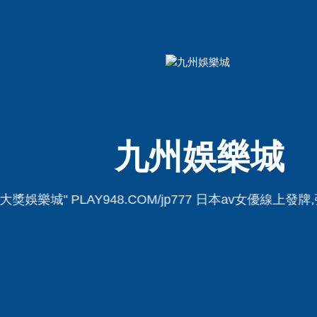
九州娛樂城
樂城" PLAY948.COM/jp777 日本av女優線