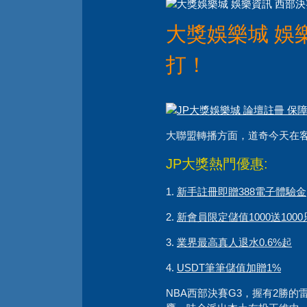
大獎娛樂城 娛
打！
大聯盟轉播方面，道奇今天在客場面
JP大獎熱門優惠:
1.
新手註冊即贈388電子體驗金
2.
新會員限定儲值1000送100
3.
業界最高真人退水0.6%起
4.
USDT筆筆儲值加贈1%
NBA西部決賽G3，握有2勝