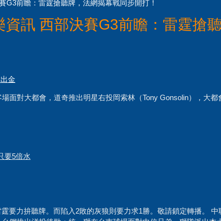
樂資訊 西部決賽G3前瞻：雷霆搶
對大都會，道奇推出明星右投岡索林（Tony Gonsolin），大都會則派
0只要5倍水
的雷霆要力拚聽牌。而陷入2敗的灰狼則要力求1勝。敬請鎖定轉播。 