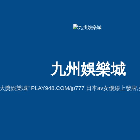
九州娛樂城
樂城" PLAY948.COM/jp777 日本av女優線