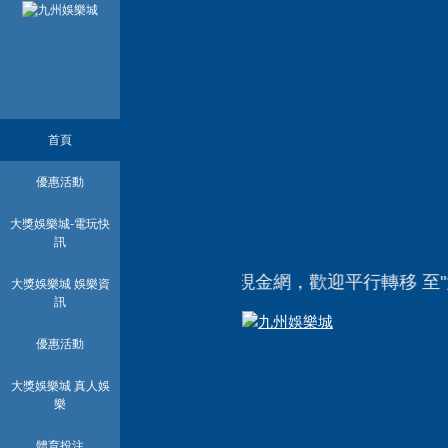
首頁
優惠活動
大獎娛樂城-電玩快
訊
九州娛樂城-天下現金網，歡迎平行轉移 至"大獎娛
大獎娛樂城 娛樂資
訊
優惠活動
大獎娛樂城 真人娛
樂
體育投注