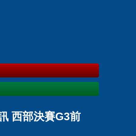
訊 西部決賽G3前