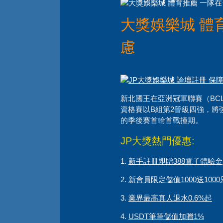
大獎娛樂城 體
慮
新北國王在亞洲冠軍聯賽（BC
資格賽以B組第2晉級四強，將
的季後賽首輪首戰撞期。
JP大獎熱門優惠:
1.
新手註冊即贈388電子體驗金
2.
新會員限定儲值1000送100
3.
業界最高真人退水0.6%起
4.
USDT筆筆儲值加贈1%