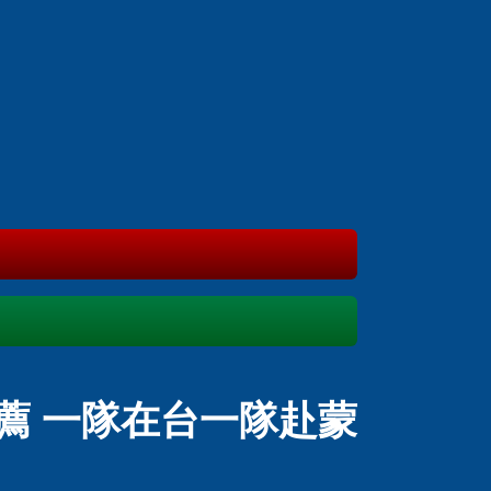
薦 一隊在台一隊赴蒙