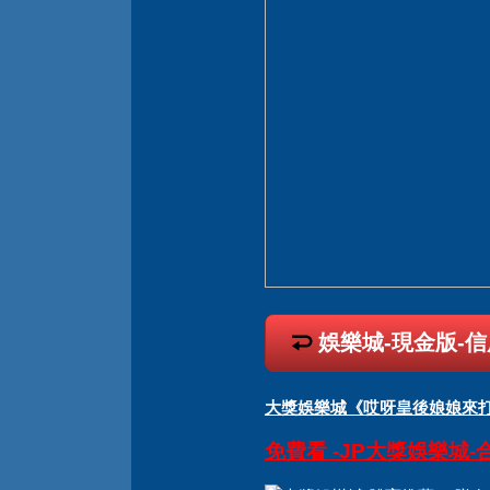
娛樂城-現金版-信
大獎娛樂城《哎呀皇後娘娘來打工
免費看 -JP大獎娛樂城