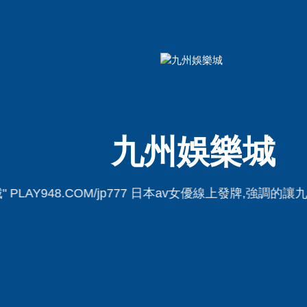
九州娛樂城
AY948.COM/jp777 日本av女優線上發牌,強