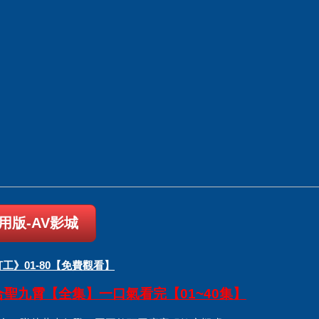
用版-AV影城
》01-80【免費觀看】
-合聖九霄【全集】一口氣看完【01~40集】