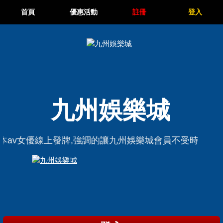
首頁
優惠活動
註冊
登入
九州娛樂城
777 日本av女優線上發牌,強調的讓九州娛樂城會員不受