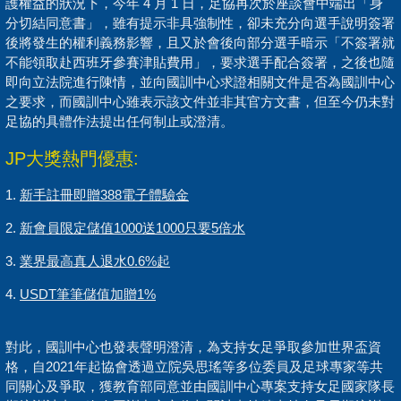
護權益的狀況下，今年 4 月 1 日，足協再次於座談會中端出「身
分切結同意書」，雖有提示非具強制性，卻未充分向選手說明簽署
後將發生的權利義務影響，且又於會後向部分選手暗示「不簽署就
不能領取赴西班牙參賽津貼費用」，要求選手配合簽署，之後也隨
即向立法院進行陳情，並向國訓中心求證相關文件是否為國訓中心
之要求，而國訓中心雖表示該文件並非其官方文書，但至今仍未對
足協的具體作法提出任何制止或澄清。
JP大獎熱門優惠:
1.
新手註冊即贈388電子體驗金
2.
新會員限定儲值1000送1000只要5倍水
3.
業界最高真人退水0.6%起
4.
USDT筆筆儲值加贈1%
對此，國訓中心也發表聲明澄清，為支持女足爭取參加世界盃資
格，自2021年起協會透過立院吳思瑤等多位委員及足球專家等共
同關心及爭取，獲教育部同意並由國訓中心專案支持女足國家隊長