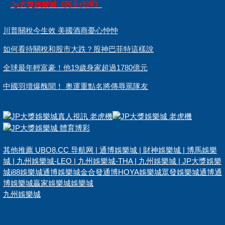
Jp大獎娛樂城《阿天代理》
川普關稅今生效 美國酒商憂心忡忡
如何看待關稅和股市大跌？股神巴菲特這樣說
全球最年輕富豪！他19歲身家超過1780億元
中國羽壇爆醜聞！ 奧運重點名將傳辱罵隊友
其他推薦
UBO8.CC 导航网
|
通博娛樂城
|
財神娛樂城
|
博馬娛樂
城
|
九州娛樂城-LEO
|
九州娛樂城-THA
|
九州娛樂城
|
JP大獎娛樂
城
i88娛樂城
通博娛樂城
金合發
通博
HOYA娛樂城
眾發娛樂城
通博
通
博娛樂城
贏家娛樂城
娛樂城
九州娛樂城