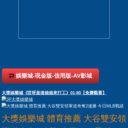
娛樂城-現金版-信用版-AV影城
大獎娛樂城《哎呀皇後娘娘來打工》01-80【免費觀看】
大獎娛樂城 體育推薦 大谷雙安領