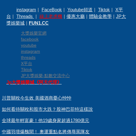
instagram
|
FaceBook
|
Youtube頻道
|
Tiktok
|
X平
台
|
Threads
|
線上老虎機
|
優惠大廳
|
體驗金教學
|
JP大
獎娛樂城
|
FUN1.CC
大獎娛樂官網
facebook
youtube
instagram
threads
X平台
Tiktok
JP大獎娛樂-點數交流中心
Jp大獎娛樂城《阿天代理》
川普關稅今生效 美國酒商憂心忡忡
如何看待關稅和股市大跌？股神巴菲特這樣說
全球最年輕富豪！他19歲身家超過1780億元
中國羽壇爆醜聞！ 奧運重點名將傳辱罵隊友