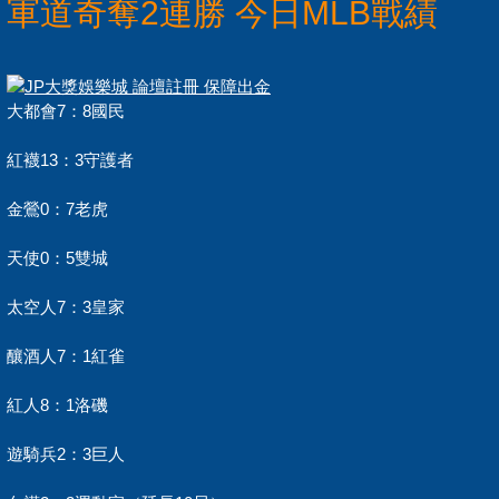
軍道奇奪2連勝 今日MLB戰績
大都會7：8國民
紅襪13：3守護者
金鶯0：7老虎
天使0：5雙城
太空人7：3皇家
釀酒人7：1紅雀
紅人8：1洛磯
遊騎兵2：3巨人