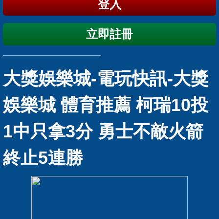
登入
立即註冊
大獎娛樂城-電玩快訊-大獎
娛樂城 體育推薦 柯瑞10投
1中只拿3分 勇士不敵火箭
終止5連勝