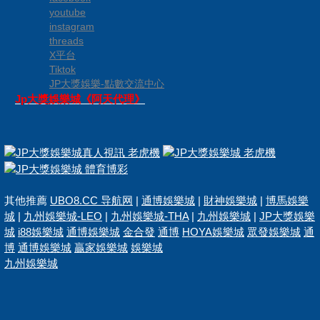
youtube
instagram
threads
X平台
Tiktok
JP大獎娛樂-點數交流中心
Jp大獎娛樂城《阿天代理》
其他推薦
UBO8.CC 导航网
|
通博娛樂城
|
財神娛樂城
|
博馬娛樂
城
|
九州娛樂城-LEO
|
九州娛樂城-THA
|
九州娛樂城
|
JP大獎娛樂
城
i88娛樂城
通博娛樂城
金合發
通博
HOYA娛樂城
眾發娛樂城
通
博
通博娛樂城
贏家娛樂城
娛樂城
九州娛樂城