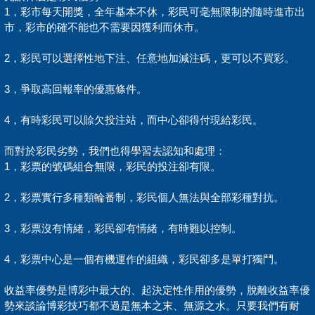
1，彩市每天開獎，全年基本不休，彩民可毫無限制的隨時進市出
市，彩市的確不能也不需要因獲利而休市。
2，彩民可以選擇性地下注、任意地加減注碼，更可以不買彩。
3，爭取高回報率的優惠條件。
4，有時彩民可以賒欠投注站，而中心卻得付現給彩民。
而對於彩民劣勢，我們也得學習去認知和處理：
1，彩票的號碼組合無限，彩民的投注卻有限。
2，彩票實行多種類輪番制，彩民個人無法與全部彩種對抗。
3，彩票沒有情緒，彩民卻有情緒，有時難以控制。
4，彩票中心是一個有機運作的組織，彩民卻多是單打獨鬥。
收益率優勢是博彩中最大的、起決定性作用的優勢，脫離收益率優
勢來談論博彩技巧都不過是無本之末、無源之水。只要我們有耐