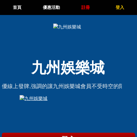
首頁
優惠活動
註冊
登入
九州娛樂城
日本av女優線上發牌,強調的讓九州娛樂城會員不受時空的限制