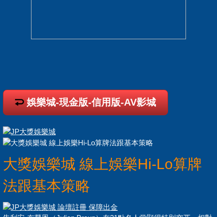
娛樂城-現金版-信用版-AV影城
大獎娛樂城 線上娛樂Hi-Lo算牌
法跟基本策略