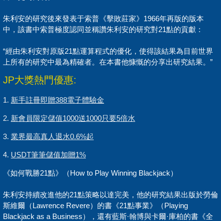
朱利安的研究後來發表于索普《擊敗莊家》1966年再版的版本
中，該書中索普極度認同並稱讚朱利安的研究對21點的貢獻：
“經由朱利安對原版21點運算程式的優化，使得該結果為目前世界
上所有的研究中最為精確者。在本書他慷慨的分享出研究結果。”
JP大獎熱門優惠:
1.
新手註冊即贈388電子體驗金
2.
新會員限定儲值1000送1000只要5倍水
3.
業界最高真人退水0.6%起
4.
USDT筆筆儲值加贈1%
《如何戰勝21點》（How to Play Winning Blackjack）
朱利安持續改進他的21點策略以達完美，他的研究結果出版於勞倫
斯維爾（Lawrence Revere）的書《21點事業》（Playing
Blackjack as a Business），還有藍斯·翰博與卡爾·庫柏的書《全