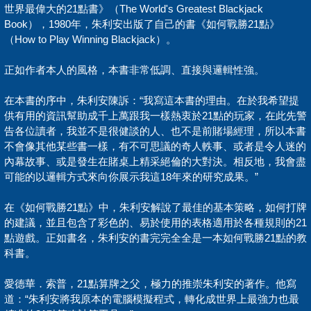
世界最偉大的21點書》（The World's Greatest Blackjack
Book），1980年，朱利安出版了自己的書《如何戰勝21點》
（How to Play Winning Blackjack）。
正如作者本人的風格，本書非常低調、直接與邏輯性強。
在本書的序中，朱利安陳訴：“我寫這本書的理由。在於我希望提
供有用的資訊幫助成千上萬跟我一樣熱衷於21點的玩家，在此先警
告各位讀者，我並不是很健談的人、也不是前賭場經理，所以本書
不會像其他某些書一樣，有不可思議的奇人軼事、或者是令人迷的
內幕故事、或是發生在賭桌上精采絕倫的大對決。相反地，我會盡
可能的以邏輯方式來向你展示我這18年來的研究成果。”
在《如何戰勝21點》中，朱利安解說了最佳的基本策略，如何打牌
的建議，並且包含了彩色的、易於使用的表格適用於各種規則的21
點遊戲。正如書名，朱利安的書完完全全是一本如何戰勝21點的教
科書。
愛德華．索普，21點算牌之父，極力的推崇朱利安的著作。他寫
道：“朱利安將我原本的電腦模擬程式，轉化成世界上最強力也最