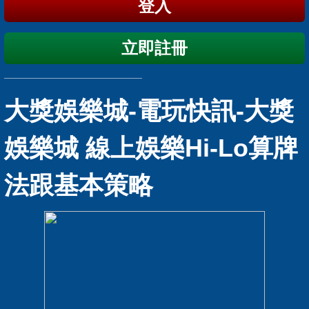
登入
立即註冊
大獎娛樂城-電玩快訊-大獎
娛樂城 線上娛樂Hi-Lo算牌
法跟基本策略