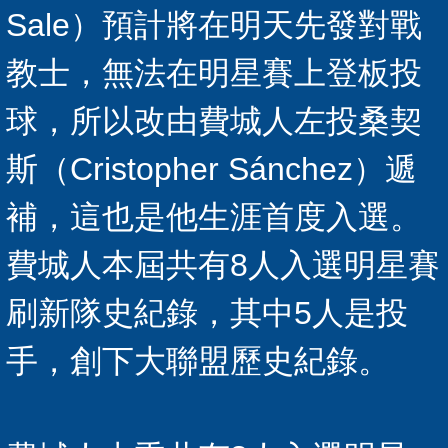
Sale）預計將在明天先發對戰
教士，無法在明星賽上登板投
球，所以改由費城人左投桑契
斯（Cristopher Sánchez）遞
補，這也是他生涯首度入選。
費城人本屆共有8人入選明星賽
刷新隊史紀錄，其中5人是投
手，創下大聯盟歷史紀錄。