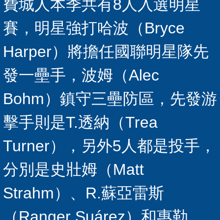
費城人本季共有8人入選明星
賽，明星強打哈波（Bryce
Harper）將擔任國聯明星隊先
發一壘手，波姆（Alec
Bohm）鎮守三壘防區，先發游
擊手則是T.透納（Trea
Turner），另外5人都是投手，
分別是史壯姆（Matt
Strahm）、R.蘇亞雷斯
（Ranger Suárez）和惠勒