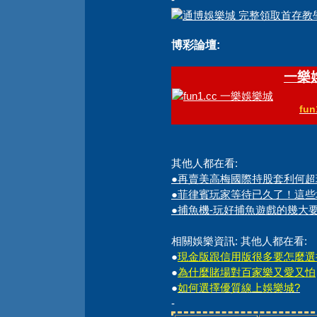
博彩論壇:
一樂
fun
其他人都在看:
●再賣美高梅國際持股套利何
●菲律賓玩家等待已久了！這
●捕魚機-玩好捕魚遊戲的幾大
相關娛樂資訊: 其他人都在看:
●
現金版跟信用版很多要怎麼選
●
為什麼賭場對百家樂又愛又怕
●
如何選擇優質線上娛樂城?
-