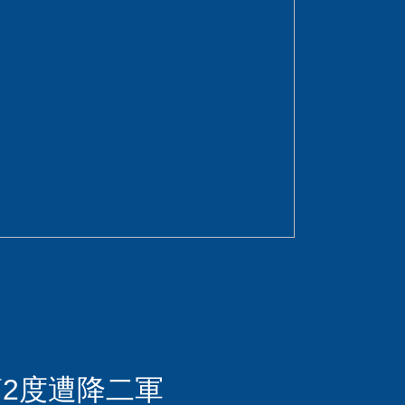
第2度遭降二軍