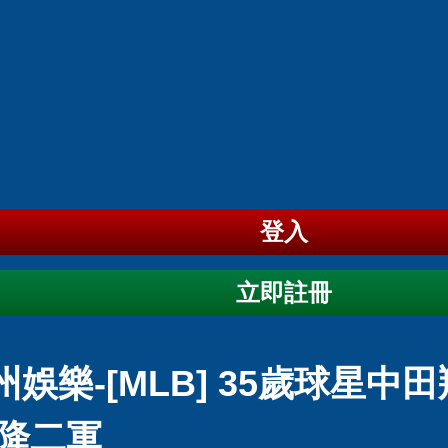
登入
立即註冊
州娛樂-[MLB] 35歲球星中
降二軍