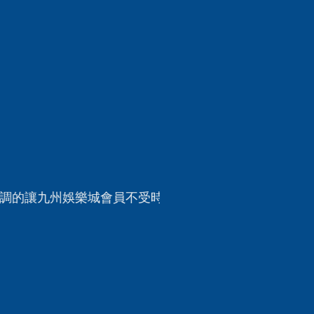
牌,強調的讓九州娛樂城會員不受時空的限制,24小時隨時上線