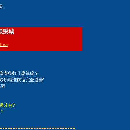
娛樂城
1.cc
超瓊背後打什麼算盤？
些場所獲准恢復完全運營
”
要素
擇才好?
？