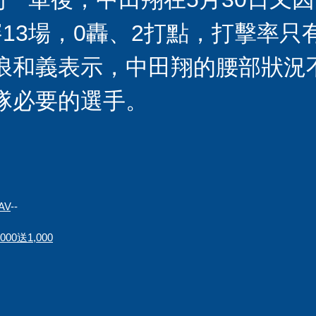
13場，0轟、2打點，打擊率只
浪和義表示，中田翔的腰部狀況
隊必要的選手。
AV
--
0送1,000