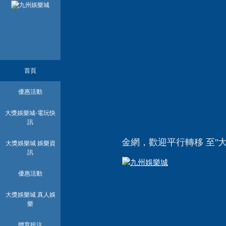
首頁
優惠活動
大獎娛樂城-電玩快
訊
九州娛樂城-天下現金網，歡迎平行轉移 至"大獎娛樂城
大獎娛樂城 娛樂資
訊
優惠活動
大獎娛樂城 真人娛
樂
體育投注