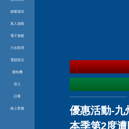
娛樂資訊
真人遊戲
電子遊戲
六合彩球
電競投注
捕魚機
登入
註冊
優惠活動-九
線上客服
本季第2度遭