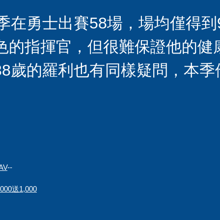
季在勇士出賽58場，場均僅得到9
色的指揮官，但很難保證他的健
38歲的羅利也有同樣疑問，本季他
AV
--
0送1,000