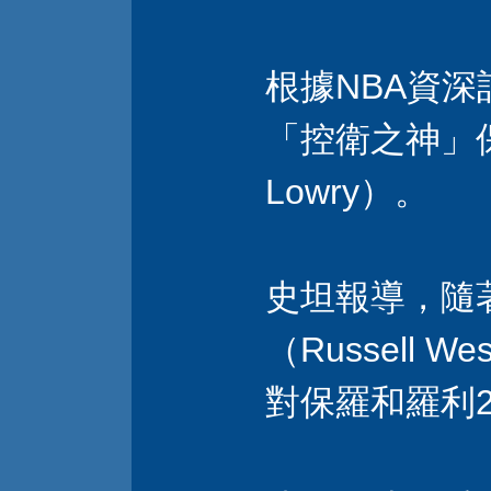
根據NBA資深
「控衛之神」保羅
Lowry）。
史坦報導，隨著
（Russell
對保羅和羅利