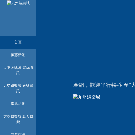
首頁
優惠活動
大獎娛樂城-電玩快
訊
九州娛樂城-天下現金網，歡迎平行轉移 至"大獎娛樂城
大獎娛樂城 娛樂資
訊
優惠活動
大獎娛樂城 真人娛
樂
體育投注