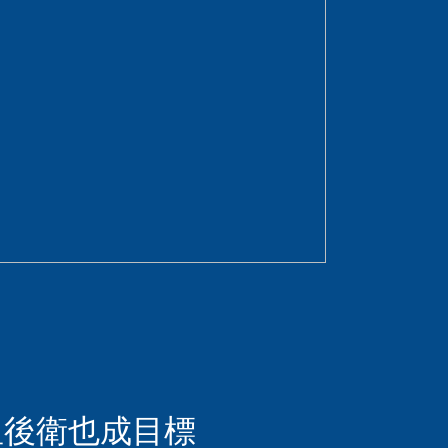
星後衛也成目標