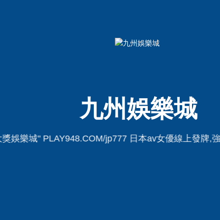
九州娛樂城
" PLAY948.COM/jp777 日本av女優線上發