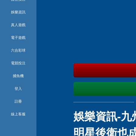
娛樂資訊
真人遊戲
電子遊戲
六合彩球
電競投注
捕魚機
登入
註冊
娛樂資訊-九
線上客服
明星後衛也