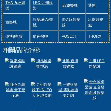
THA-九州娛
LEO-九州娛
i88娛樂城
通博
樂
樂
娛樂城-AV影
現金版娛樂
出款娛樂
娛樂城
城
城
城
優博8導航
情色裸聊
VOSLOT
THORX
相關品牌介紹: