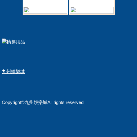
九州娛樂城
Copyright©九州娛樂城All rights reserved