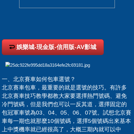
娛樂城-現金版-信用版-AV影城
一、北京賽車如何包車選號？
北京賽車包車，最重要的就是選號的技巧。有許多
北京賽車技巧教學都教大家要選擇熱門號碼、避免
冷門號碼，但是我們也可以一反其道，選擇固定的
包冠軍車號為03、04、05、06、07號。試想北京賽
車每一期也就那麼10個號碼，選擇5個號碼出來基本
上中獎機率就已經很高了，大概三期內就可以中