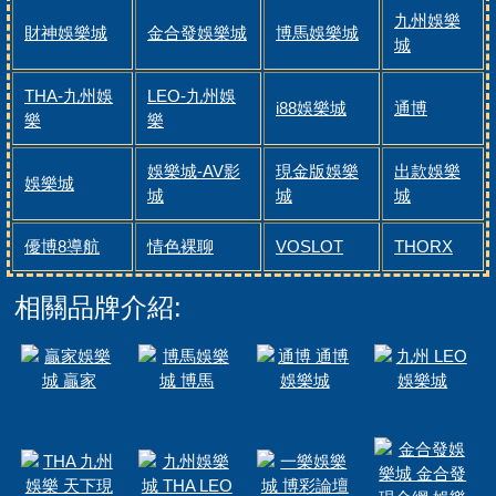
九州娛樂
財神娛樂城
金合發娛樂城
博馬娛樂城
城
THA-九州娛
LEO-九州娛
i88娛樂城
通博
樂
樂
娛樂城-AV影
現金版娛樂
出款娛樂
娛樂城
城
城
城
優博8導航
情色裸聊
VOSLOT
THORX
相關品牌介紹: