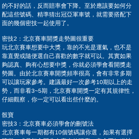
的不好的話，反而賠率會下降。至於應該要如何分
配這些號碼、精準猜出冠亞軍車號，就需要搭配下
面的幾個密技一起使用了。
密技2：北京賽車開獎走勢圖很重要
玩北京賽車想要中大獎，靠的不光是運氣，也不是
靠直覺或隨便選自己喜歡的數字就可以。其實如果
夠認真、夠有心想要中獎，你就必須學會看開獎走
勢圖。由於北京賽車開獎頻率很高，會有非常多期
可以讓玩家參考。建議最好一次參考10期以上的走
勢，而非看3~5期，北京賽車開獎一定有其規律性，
仔細觀察，你一定可以看出些什麼的。
骰寶
密技3：北京賽車必須學會的刪號法
北京賽車每一期都有10個號碼讓你選，如果有選擇