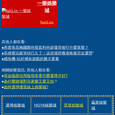
一樂娛樂
城
fun1.cc
其他人都在看:
●再賣美高梅國際持股套利何超瓊背後打什麼算盤？
●菲律賓玩家等待已久了！這些場所獲准恢復完全運營
”
●捕魚機-玩好捕魚遊戲的幾大要素
相關娛樂資訊: 其他人都在看:
●
現金版跟信用版很多要怎麼選擇才好?
●
為什麼賭場對百家樂又愛又怕
？
●
如何選擇優質線上娛樂城?
-
贏家娛樂
通博娛樂城
HOYA娛樂城
眾發娛樂城
城