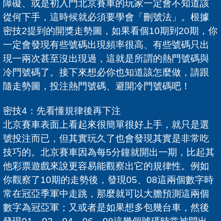
障礙、或是初入門北京賽車的玩家一定會不知道該
從何下手，這時候就必須要學會「刪號法」。根據
密技2提到的開獎走勢圖，如果看個10期到20期，你
一定會發現有些號碼出現頻率很高、有些號碼只出
現一兩次甚至沒出現過，這就是所謂的熱門號碼與
冷門號碼了。接下來想必你也知道該怎麼做，請跟
隨走勢圖，投注熱門號碼、避開冷門號碼吧！
密技4：先看懂規律後再下注
北京賽車表面上看起來很簡單很好上手，就只是選
號投注而已，但其實玩久了也會發現其實是非常吃
技巧的。北京賽車因為每5分鐘就開出一期，比起其
他彩票遊戲來說更容易能觀察出它的規律性。例如
你觀察了10期的走勢後，發現05、08這兩個數字時
常在冠亞季軍中走跳，那麼就可以大膽預測這兩個
數字為冠亞軍；又或者是如果想多包幾台車，然後