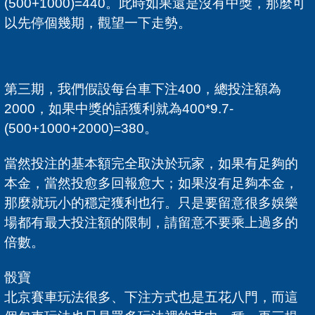
(500+1000)=440。此時如果還是沒有中獎，那麼可
以先停個幾期，觀望一下走勢。
第三期，我們假設每台車下注400，總投注額為
2000，如果中獎的話獲利就為400*9.7-
(500+1000+2000)=380。
當然投注的基本額完全取決於玩家，如果有足夠的
本金，當然投愈多回報愈大；如果沒有足夠本金，
那麼就玩小的穩定獲利也行。只是要留意很多娛樂
場都有最大投注額的限制，請留意不要乘上過多的
倍數。
骰寶
北京賽車玩法很多、下注方式也是五花八門，而這