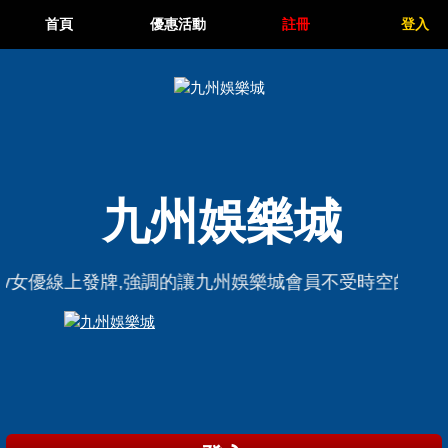
首頁
優惠活動
註冊
登入
九州娛樂城
7 日本av女優線上發牌,強調的讓九州娛樂城會員不受時空的