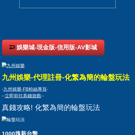
娛樂城-現金版-信用版-AV影城
九州娛樂-代理註冊-化繁為簡的輪盤玩法
-
九州娛樂-FB粉絲專頁
-
--
立即前往真錢遊戲
--
真錢攻略! 化繁為簡的輪盤玩法
1000塊新台幣