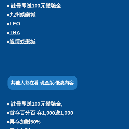
●
註冊即送100元體驗金
●
九州娛樂城
●
LEO
●
THA
●
通博娛樂城
其他人都在看:現金版-優惠內容
●
註冊即送100元體驗金,
●
首存百分百 存1,000送1,000
●
再存加贈50%