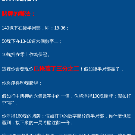
賭牌的辦法：
140塊下在後半局部，即：19-36；
50塊下在13-18這六個數字上；
10塊押在零上作為保證。
已掩蓋了三分之二
這裡你會發現你
！假如後半局部贏了，
你將淨得80塊賭牌；
假如打中所押的六個數字中的一個，你將淨得100塊賭牌；假如打
中“零”，
你淨得160塊的賭牌；假如打中的數字屬於前半局部，你什麼也沒
贏到，接下來的一局將賭注翻一倍，