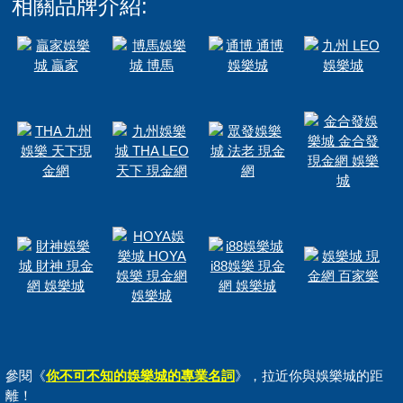
相關品牌介紹:
參閱《
你不可不知的娛樂城的專業名詞
》，拉近你與娛樂城的距
離！