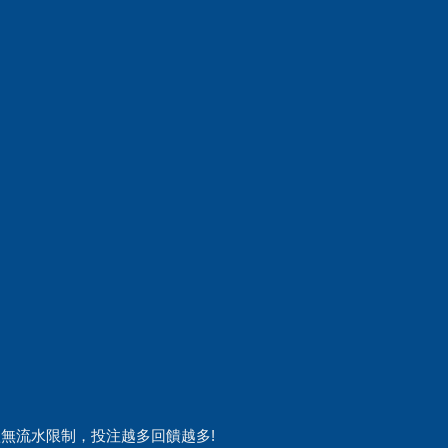
款無流水限制，投注越多回饋越多!