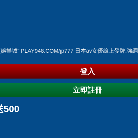
 PLAY948.COM/jp777 日本av女優線上發牌
登入
立即註冊
500