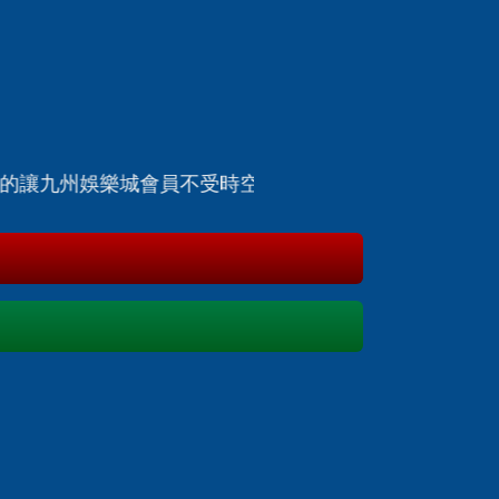
,強調的讓九州娛樂城會員不受時空的限制,24小時隨時上線就