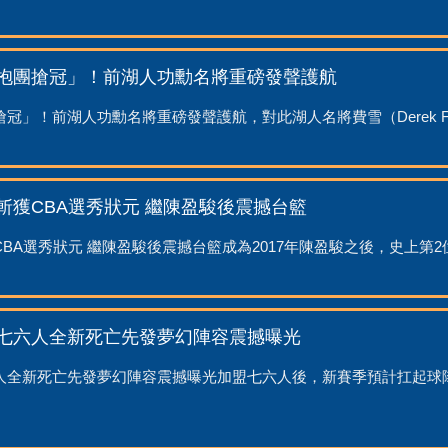
抱團搶冠」！前湖人功勳名將重磅發聲護航
」！前湖人功勳名將重磅發聲護航，對此湖人名將費雪（Derek Fi
斬獲CBA選秀狀元 繼陳盈駿後震撼台籃
BA選秀狀元 繼陳盈駿後震撼台籃成為2017年陳盈駿之後，史上第2
七六人全新死亡先發夢幻陣容震撼曝光
人全新死亡先發夢幻陣容震撼曝光加盟七六人後，新賽季預計扛起球