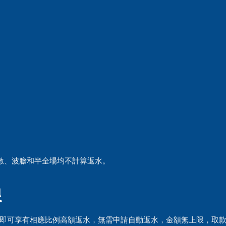
數、波膽和半全場均不計算返水。
限
以上，即可享有相應比例高額返水，無需申請自動返水，金額無上限，取