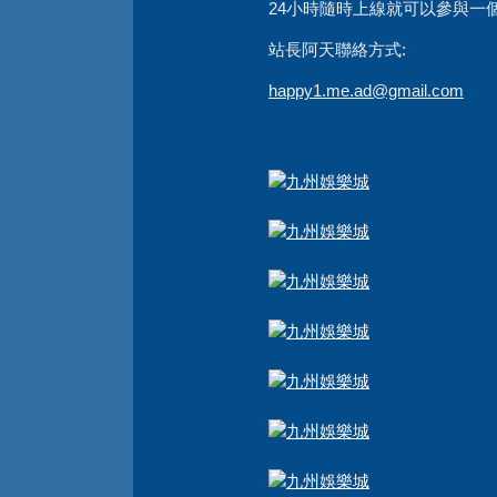
24小時隨時上線就可以參與一
站長阿天聯絡方式:
happy1.me.ad@gmail.com