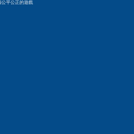
個公平公正的遊戲