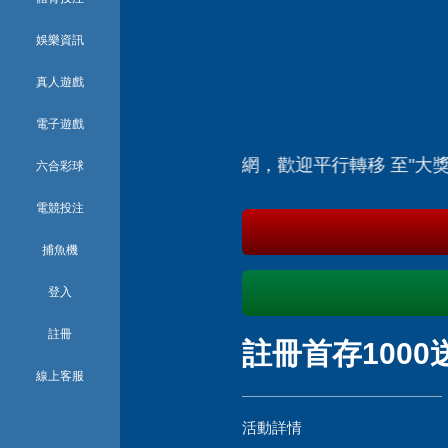
娛樂資訊
真人遊戲
電子遊戲
九州娛樂城-天下現金網，歡迎平行轉移 至"大獎娛樂城"
六合彩球
電競投注
捕魚機
登入
註冊
註冊首存1000送
線上客服
活動詳情