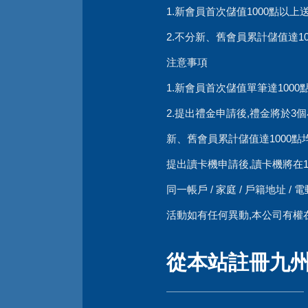
1.新會員首次儲值1000點以
2.不分新、舊會員累計儲值達1
注意事項
1.新會員首次儲值單筆達100
2.提出禮金申請後,禮金將於
新、舊會員累計儲值達1000
提出讀卡機申請後,讀卡機將在1
同一帳戶 / 家庭 / 戶籍地址 /
活動如有任何異動,本公司有權
從本站註冊九